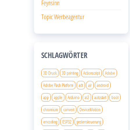
Feynsinn
Topic Werbeagentur
SCHLAGWÖRTER
3D Druck
3D printing
Actionscript
Adobe
Adobe Flash Platform
adt
air
android
app
apple
Arduino
as3
autostart
boot
chromium
convert
DeviceMotion
encoding
ESP32
gestensteuerung