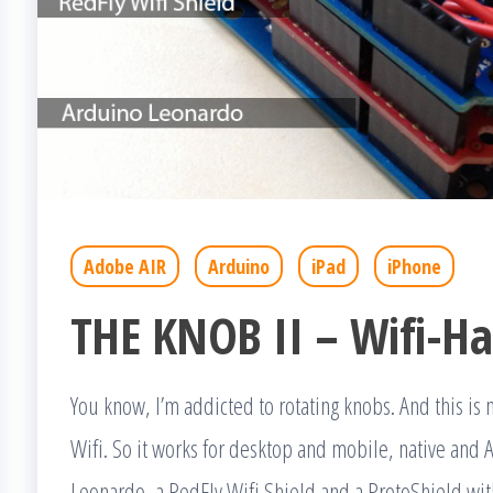
Adobe AIR
Arduino
iPad
iPhone
THE KNOB II – Wifi-H
You know, I’m addicted to rotating knobs. And this is
Wifi. So it works for desktop and mobile, native and A
Leonardo, a RedFly Wifi Shield and a ProtoShield wit