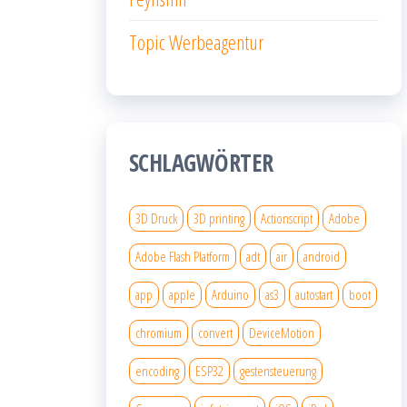
Topic Werbeagentur
SCHLAGWÖRTER
3D Druck
3D printing
Actionscript
Adobe
Adobe Flash Platform
adt
air
android
app
apple
Arduino
as3
autostart
boot
chromium
convert
DeviceMotion
encoding
ESP32
gestensteuerung