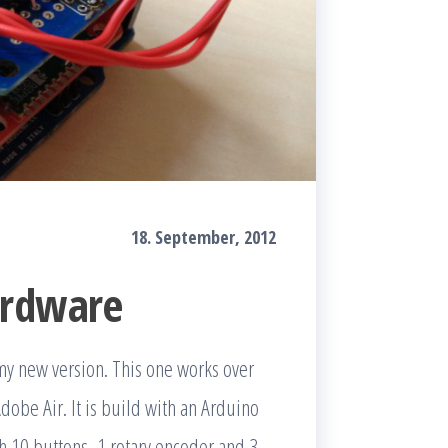
18. September, 2012
ardware
 my new version. This one works over
dobe Air. It is build with an Arduino
h 10 buttons, 1 rotary encoder and 3