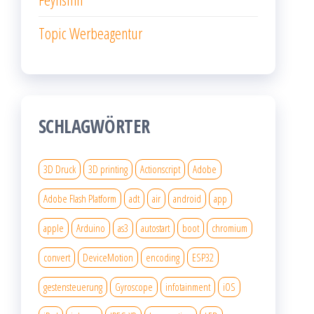
Topic Werbeagentur
SCHLAGWÖRTER
3D Druck
3D printing
Actionscript
Adobe
Adobe Flash Platform
adt
air
android
app
apple
Arduino
as3
autostart
boot
chromium
convert
DeviceMotion
encoding
ESP32
gestensteuerung
Gyroscope
infotainment
iOS