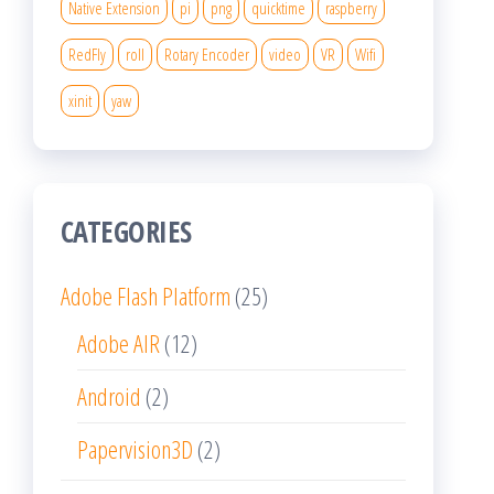
Native Extension
pi
png
quicktime
raspberry
RedFly
roll
Rotary Encoder
video
VR
Wifi
xinit
yaw
CATEGORIES
Adobe Flash Platform
(25)
Adobe AIR
(12)
Android
(2)
Papervision3D
(2)