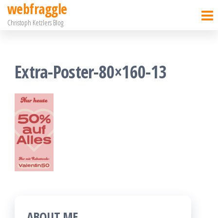
webfraggle
Zum
Christoph Ketzlers Blog
Inhalt
springen
Extra-Poster-80×160-13
ABOUT ME