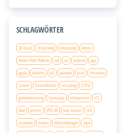
SCHLAGWÖRTER
3D Druck
3D printing
Actionscript
Adobe
Adobe Flash Platform
adt
air
android
app
apple
Arduino
as3
autostart
boot
chromium
convert
DeviceMotion
encoding
ESP32
gestensteuerung
Gyroscope
infotainment
iOS
iPad
iphone
JPEG XR
leap motion
LED
Leonardo
motion
MotionManager
mp4