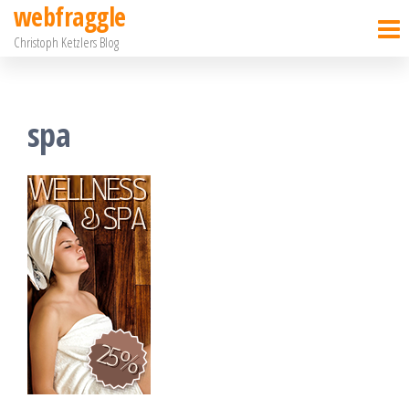
webfraggle
Zum
Christoph Ketzlers Blog
Inhalt
springen
spa