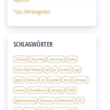
Topic Werbeagentur
SCHLAGWÖRTER
3D Druck
3D printing
Actionscript
Adobe
Adobe Flash Platform
adt
air
android
app
apple
Arduino
as3
autostart
boot
chromium
convert
DeviceMotion
encoding
ESP32
gestensteuerung
Gyroscope
infotainment
iOS