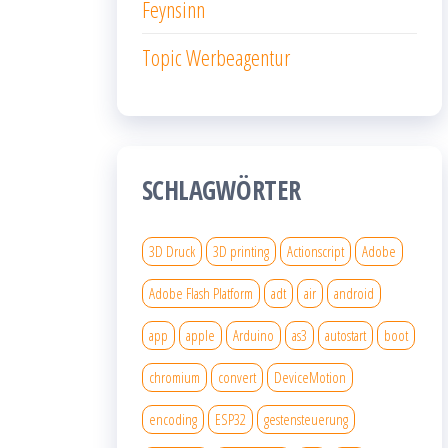
Feynsinn
Topic Werbeagentur
SCHLAGWÖRTER
3D Druck
3D printing
Actionscript
Adobe
Adobe Flash Platform
adt
air
android
app
apple
Arduino
as3
autostart
boot
chromium
convert
DeviceMotion
encoding
ESP32
gestensteuerung