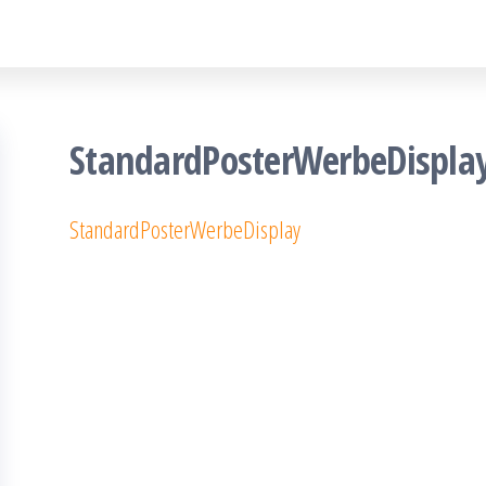
StandardPosterWerbeDispla
StandardPosterWerbeDisplay