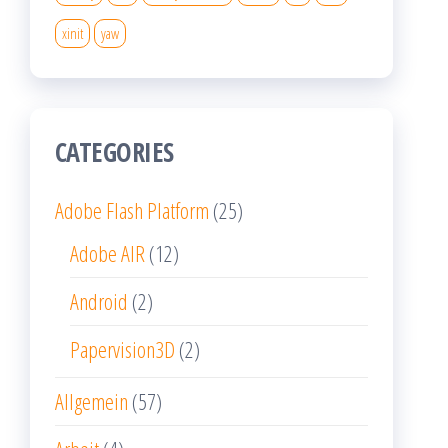
xinit
yaw
CATEGORIES
Adobe Flash Platform
(25)
Adobe AIR
(12)
Android
(2)
Papervision3D
(2)
Allgemein
(57)