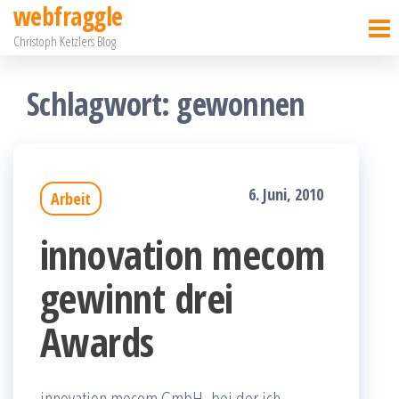
webfraggle
Zum
Christoph Ketzlers Blog
Inhalt
springen
Schlagwort:
gewonnen
6. Juni, 2010
Arbeit
innovation mecom
gewinnt drei
Awards
innovation mecom GmbH, bei der ich