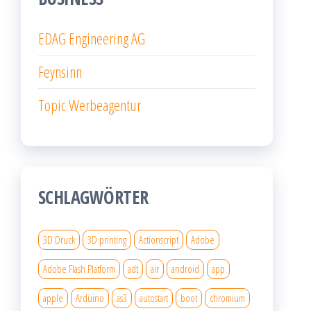
EDAG Engineering AG
Feynsinn
Topic Werbeagentur
SCHLAGWÖRTER
3D Druck
3D printing
Actionscript
Adobe
Adobe Flash Platform
adt
air
android
app
apple
Arduino
as3
autostart
boot
chromium