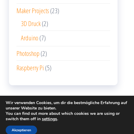
Maker Projects
(23)
3D Druck
(2)
Arduino
(7)
Photoshop
(2)
Raspberry Pi
(5)
Wir verwenden Cookies, um dir die bestmögliche Erfahrung auf
unserer Website zu bieten.
You can find out more about which cookies we are using or
Stolz präsentiert von
WordPress
|
Theme:
Popularis
switch them off in
settings
.
Writer
Akzeptieren