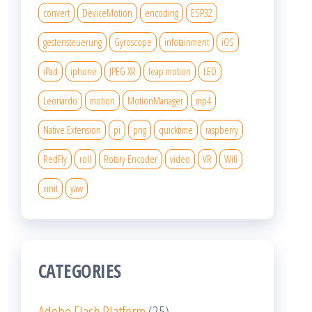
convert
DeviceMotion
encoding
ESP32
gestensteuerung
Gyroscope
infotainment
iOS
iPad
iphone
JPEG XR
leap motion
LED
Leonardo
motion
MotionManager
mp4
Native Extension
pi
png
quicktime
raspberry
RedFly
roll
Rotary Encoder
video
VR
Wifi
xinit
yaw
CATEGORIES
Adobe Flash Platform
(25)