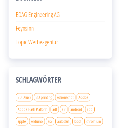
EDAG Engineering AG
Feynsinn
Topic Werbeagentur
SCHLAGWÖRTER
3D Druck
3D printing
Actionscript
Adobe
Adobe Flash Platform
adt
air
android
app
apple
Arduino
as3
autostart
boot
chromium