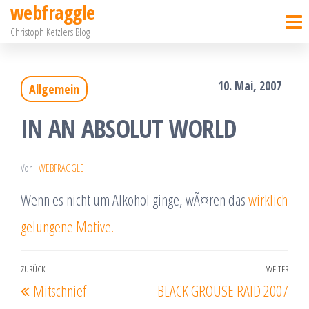
webfraggle
Zum
Christoph Ketzlers Blog
Inhalt
springen
10. Mai, 2007
Allgemein
IN AN ABSOLUT WORLD
Von
WEBFRAGGLE
Wenn es nicht um Alkohol ginge, wÃ¤ren das
wirklich
gelungene Motive.
Beitragsnavigation
ZURÜCK
WEITER
Vorheriger
Näc
Mitschnief
BLACK GROUSE RAID 2007
Beitrag
Beit