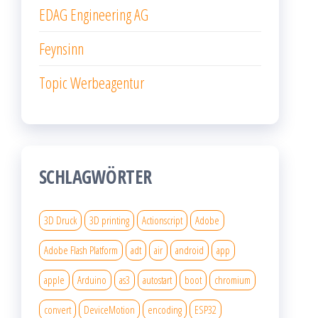
EDAG Engineering AG
Feynsinn
Topic Werbeagentur
SCHLAGWÖRTER
3D Druck
3D printing
Actionscript
Adobe
Adobe Flash Platform
adt
air
android
app
apple
Arduino
as3
autostart
boot
chromium
convert
DeviceMotion
encoding
ESP32