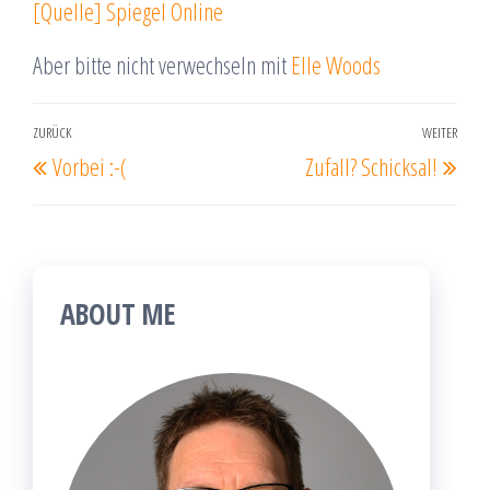
[Quelle] Spiegel Online
Aber bitte nicht verwechseln mit
Elle Woods
Beitragsnavigation
ZURÜCK
WEITER
Vorheriger
Näc
Vorbei :-(
Zufall? Schicksal!
Beitrag
Beit
ABOUT ME