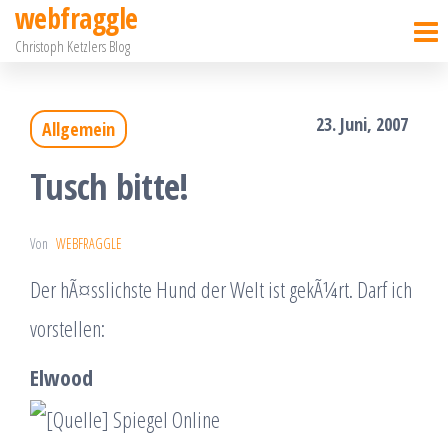
webfraggle
Zum
Christoph Ketzlers Blog
Inhalt
springen
23. Juni, 2007
Allgemein
Tusch bitte!
Von
WEBFRAGGLE
Der hÃ¤sslichste Hund der Welt ist gekÃ¼rt. Darf ich
vorstellen:
Elwood