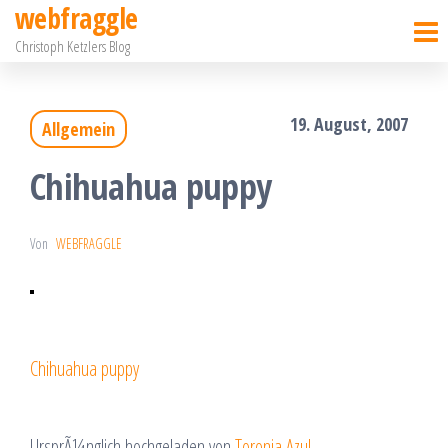
webfraggle
Zum
Christoph Ketzlers Blog
Inhalt
springen
19. August, 2007
Allgemein
Chihuahua puppy
Von
WEBFRAGGLE
Chihuahua puppy
UrsprÃ¼nglich hochgeladen von
Toronja Azul