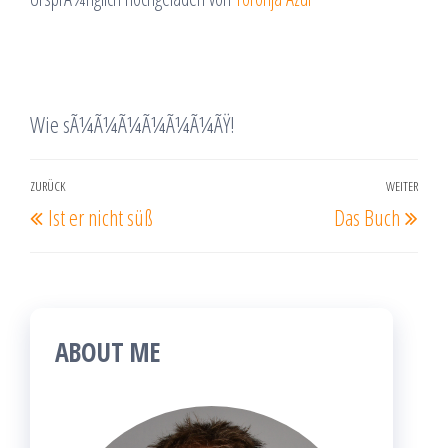
Wie sÃ¼Ã¼Ã¼Ã¼Ã¼Ã¼ÃŸ!
Beitragsnavigation
ZURÜCK
WEITER
Vorheriger
Näc
Ist er nicht süß
Das Buch
Beitrag
Beit
ABOUT ME