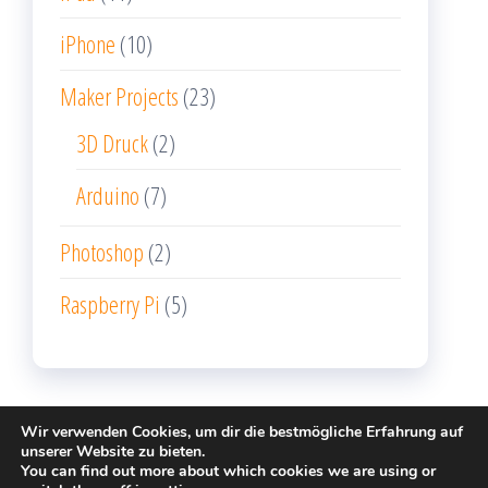
iPhone
(10)
Maker Projects
(23)
3D Druck
(2)
Arduino
(7)
Photoshop
(2)
Raspberry Pi
(5)
Wir verwenden Cookies, um dir die bestmögliche Erfahrung auf
unserer Website zu bieten.
You can find out more about which cookies we are using or
Stolz präsentiert von
WordPress
|
Theme:
Popularis