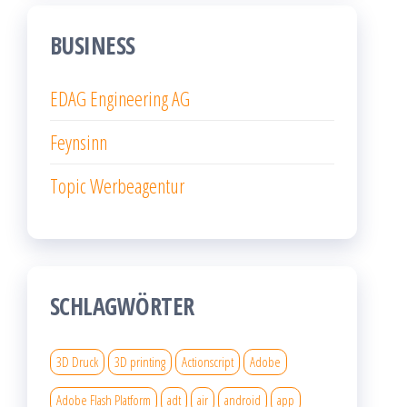
BUSINESS
EDAG Engineering AG
Feynsinn
Topic Werbeagentur
SCHLAGWÖRTER
3D Druck
3D printing
Actionscript
Adobe
Adobe Flash Platform
adt
air
android
app