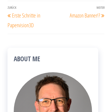
Beitragsnavigation
ZURÜCK
WEITER
Vorheriger
Näc
Erste Schritte in
Amazon Banner!?
Beitrag
Beit
Papervision3D
ABOUT ME