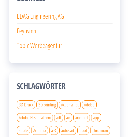
EDAG Engineering AG
Feynsinn
Topic Werbeagentur
SCHLAGWÖRTER
3D Druck
3D printing
Actionscript
Adobe
Adobe Flash Platform
adt
air
android
app
apple
Arduino
as3
autostart
boot
chromium