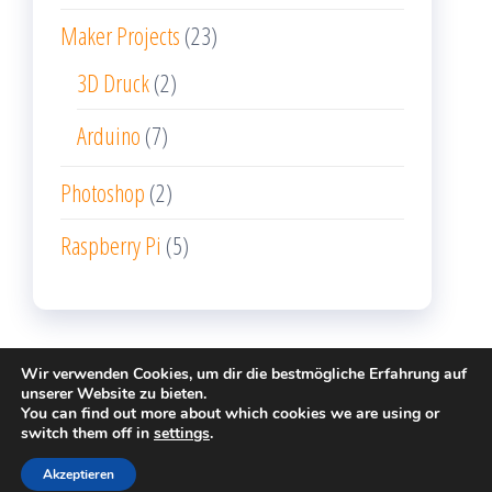
Maker Projects
(23)
3D Druck
(2)
Arduino
(7)
Photoshop
(2)
Raspberry Pi
(5)
Wir verwenden Cookies, um dir die bestmögliche Erfahrung auf
unserer Website zu bieten.
You can find out more about which cookies we are using or
Stolz präsentiert von
WordPress
|
Theme:
Popularis
switch them off in
settings
.
Writer
Akzeptieren