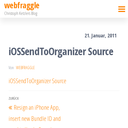
webfraggle
Zum
Christoph Ketzlers Blog
Inhalt
springen
21. Januar, 2011
iOSSendToOrganizer Source
Von
WEBFRAGGLE
iOSSendToOrganizer Source
Beitragsnavigation
ZURÜCK
Vorheriger
Resign an iPhone App,
Beitrag
insert new Bundle ID and