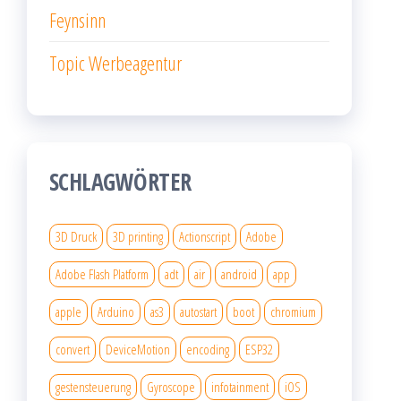
Feynsinn
Topic Werbeagentur
SCHLAGWÖRTER
3D Druck
3D printing
Actionscript
Adobe
Adobe Flash Platform
adt
air
android
app
apple
Arduino
as3
autostart
boot
chromium
convert
DeviceMotion
encoding
ESP32
gestensteuerung
Gyroscope
infotainment
iOS