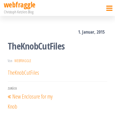
webfraggle
Zum
Christoph Ketzlers Blog
Inhalt
springen
1. Januar, 2015
TheKnobCutFiles
Von
WEBFRAGGLE
TheKnobCutFiles
Beitragsnavigation
ZURÜCK
Vorheriger
New Enclosure for my
Beitrag
Knob