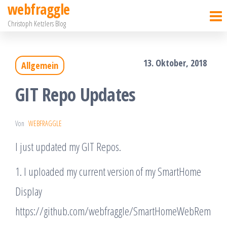
webfraggle
Zum
Christoph Ketzlers Blog
Inhalt
springen
13. Oktober, 2018
Allgemein
GIT Repo Updates
Von
WEBFRAGGLE
I just updated my GIT Repos.
1. I uploaded my current version of my SmartHome
Display
https://github.com/webfraggle/SmartHomeWebRem