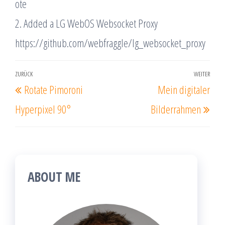
ote
2. Added a LG WebOS Websocket Proxy
https://github.com/webfraggle/lg_websocket_proxy
Beitragsnavigation
ZURÜCK
WEITER
Vorheriger
Näc
Rotate Pimoroni
Mein digitaler
Beitrag
Beit
Hyperpixel 90°
Bilderrahmen
ABOUT ME