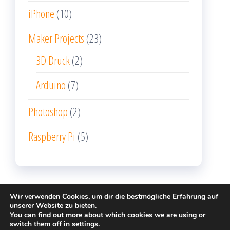
iPhone
(10)
Maker Projects
(23)
3D Druck
(2)
Arduino
(7)
Photoshop
(2)
Raspberry Pi
(5)
Wir verwenden Cookies, um dir die bestmögliche Erfahrung auf
unserer Website zu bieten.
You can find out more about which cookies we are using or
Stolz präsentiert von
WordPress
|
Theme:
Popularis
switch them off in
settings
.