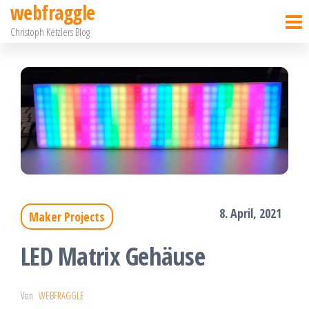
webfraggle
Zum
Christoph Ketzlers Blog
Inhalt
springen
8. April, 2021
Maker Projects
LED Matrix Gehäuse
Von
WEBFRAGGLE