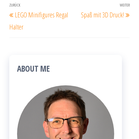
Beitragsnavigation
ZURÜCK
WEITER
Vorheriger
Näc
LEGO Minifigures Regal
Spaß mit 3D Druck!
Beitrag
Beit
Halter
ABOUT ME