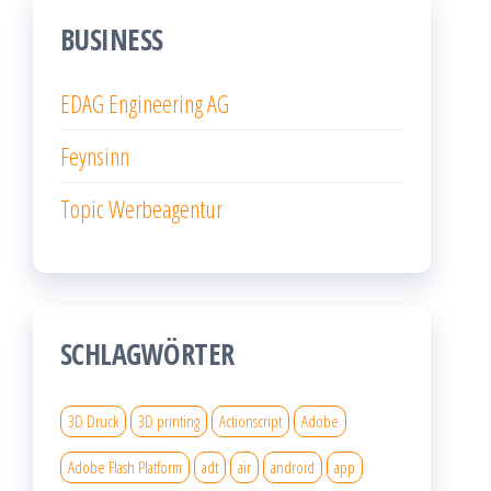
BUSINESS
EDAG Engineering AG
Feynsinn
Topic Werbeagentur
SCHLAGWÖRTER
3D Druck
3D printing
Actionscript
Adobe
Adobe Flash Platform
adt
air
android
app