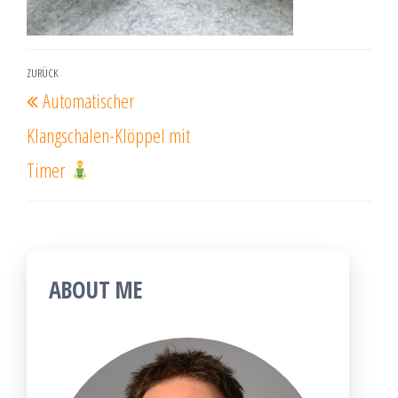
Beitragsnavigation
ZURÜCK
Vorheriger
Automatischer
Beitrag
Klangschalen-Klöppel mit
Timer
ABOUT ME