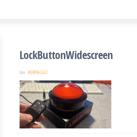
LockButtonWidescreen
Von
WEBFRAGGLE