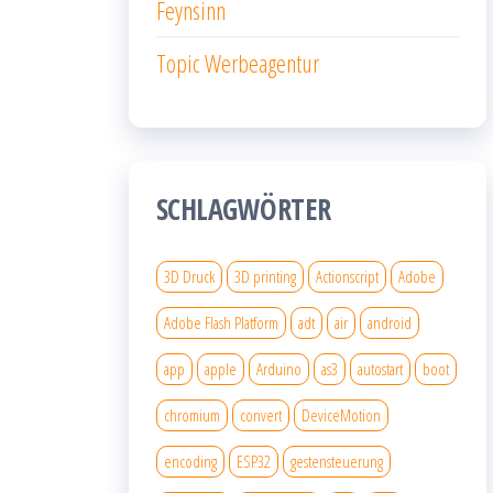
Feynsinn
Topic Werbeagentur
SCHLAGWÖRTER
3D Druck
3D printing
Actionscript
Adobe
Adobe Flash Platform
adt
air
android
app
apple
Arduino
as3
autostart
boot
chromium
convert
DeviceMotion
encoding
ESP32
gestensteuerung