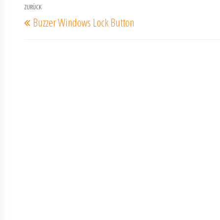
Beitragsnavigation
ZURÜCK
Vorheriger
Buzzer Windows Lock Button
Beitrag