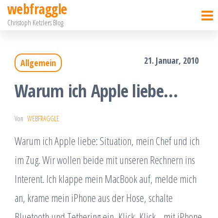
webfraggle
Zum
Christoph Ketzlers Blog
Inhalt
springen
21. Januar, 2010
Allgemein
Warum ich Apple liebe…
Von
WEBFRAGGLE
Warum ich Apple liebe: Situation, mein Chef und ich
im Zug. Wir wollen beide mit unseren Rechnern ins
Interent. Ich klappe mein MacBook auf, melde mich
an, krame mein iPhone aus der Hose, schalte
Bluetooth und Tethering ein, Klick, Klick, „mit iPhone