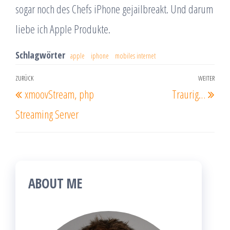
sogar noch des Chefs iPhone gejailbreakt. Und darum
liebe ich Apple Produkte.
Schlagwörter
apple
iphone
mobiles internet
Beitragsnavigation
ZURÜCK
WEITER
Vorheriger
Näc
xmoovStream, php
Traurig…
Beitrag
Beit
Streaming Server
ABOUT ME