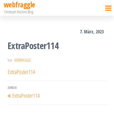
webfraggle
Zum
Christoph Ketzlers Blog
Inhalt
springen
7. März, 2023
ExtraPoster114
Von
WEBFRAGGLE
ExtraPoster114
Beitragsnavigation
ZURÜCK
Vorheriger
ExtraPoster114
Beitrag