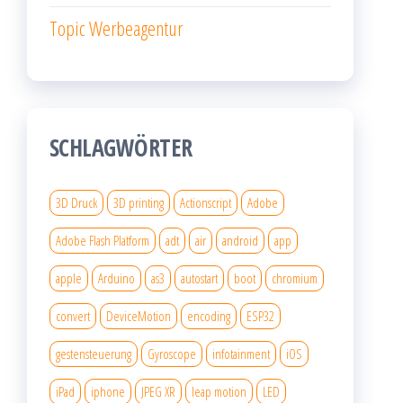
Topic Werbeagentur
SCHLAGWÖRTER
3D Druck
3D printing
Actionscript
Adobe
Adobe Flash Platform
adt
air
android
app
apple
Arduino
as3
autostart
boot
chromium
convert
DeviceMotion
encoding
ESP32
gestensteuerung
Gyroscope
infotainment
iOS
iPad
iphone
JPEG XR
leap motion
LED