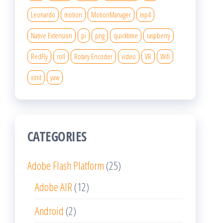
Leonardo
motion
MotionManager
mp4
Native Extension
pi
png
quicktime
raspberry
RedFly
roll
Rotary Encoder
video
VR
Wifi
xinit
yaw
CATEGORIES
Adobe Flash Platform
(25)
Adobe AIR
(12)
Android
(2)